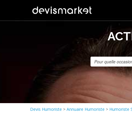
ACT
Devis Humoriste
>
Annuaire Humoriste
>
Humoriste S