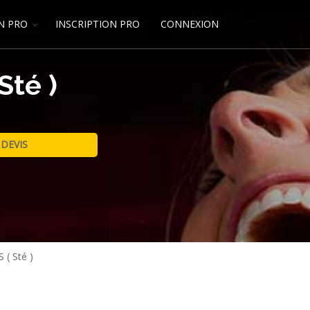
N PRO
INSCRIPTION PRO
CONNEXION
té )
( Sté )