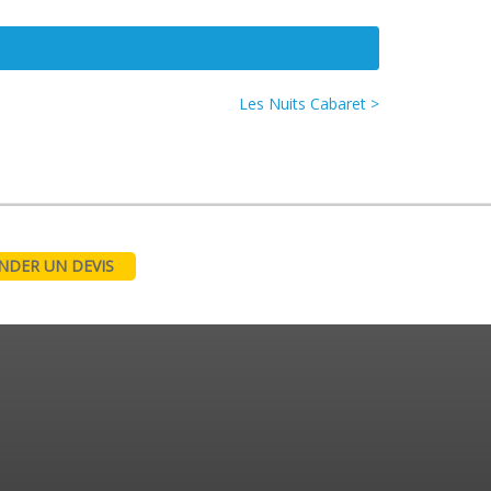
Les Nuits Cabaret >
DER UN DEVIS