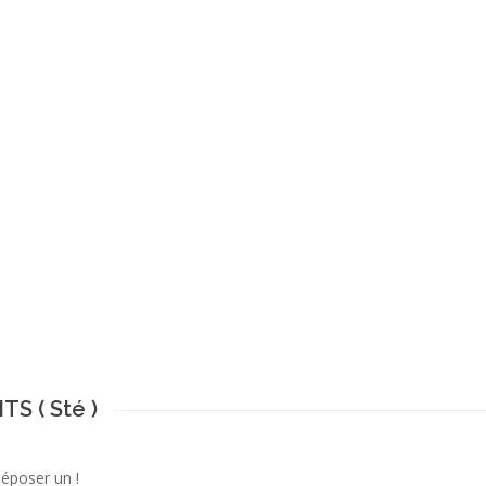
S ( Sté )
déposer un !