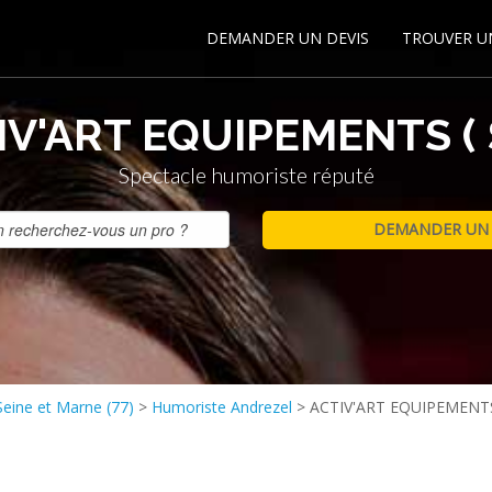
DEMANDER UN DEVIS
TROUVER U
IV'ART EQUIPEMENTS ( S
Spectacle humoriste réputé
eine et Marne (77)
>
Humoriste Andrezel
>
ACTIV'ART EQUIPEMENTS 