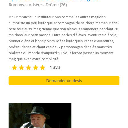
Romans-sur-Isère - Drôme (26)
Mr Grimbuche un instituteur pas comme les autres magicien
humoriste un peu loufoque accompagné de sa chère maman Marie-
rose tout aussi magicienne que son fils vous emmènera pendant 70
mn dans leur petit monde. Entre perles d’élèves, aventures d'école,
bonnet d'âne et bons points, idées loufoques, récits d'aventures,
poésie, danse et chant ces deux personnages décalés mais très
réalistes du monde d'aujourd'hui vous feront passer un moment
magique avec votre complicité.
1 avis