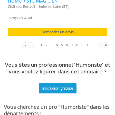
HUMORISTE MAGICIEN
Château-Renault - Indre et Loire (37)
Incroyable talent
1
2
3
4
5
6
7
8
9
10
Vous êtes un professionnel 'Humoriste' et
vous voulez figurer dans cet annuaire ?
Vous cherchez un pro "Humoriste" dans les
départements :