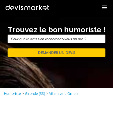
Trouvez le bon humoriste !
Humoriste
>
Gironde (33)
>
Villenave-d'Ornon