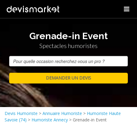
Grenade-in Event
Spectacles humoristes
Devis Humoriste
>
Annuaire Humoriste
>
Humoriste Haute
Savoie (74)
>
Humoriste Annecy
>
Grenade-in Event