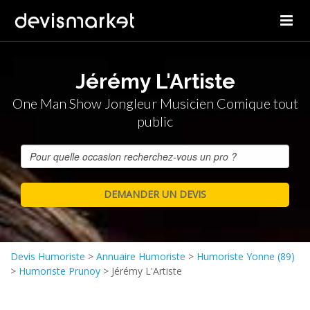
Jérémy L'Artiste
One Man Show Jongleur Musicien Comique tout
public
Devis Humoriste
>
Annuaire Humoriste
>
Humoriste Yonne (89)
>
Humoriste Prunoy
>
Jérémy L'Artiste