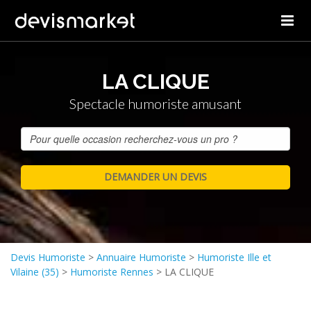
LA CLIQUE
Spectacle humoriste amusant
Devis Humoriste
>
Annuaire Humoriste
>
Humoriste Ille et
Vilaine (35)
>
Humoriste Rennes
>
LA CLIQUE