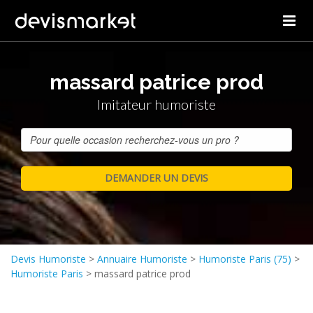
massard patrice prod
Imitateur humoriste
Devis Humoriste
>
Annuaire Humoriste
>
Humoriste Paris (75)
>
Humoriste Paris
>
massard patrice prod