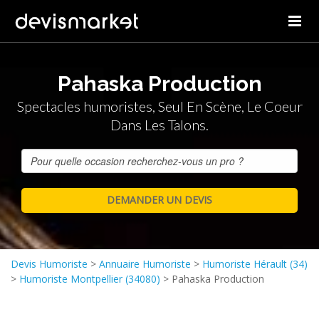
Pahaska Production
Spectacles humoristes, Seul En Scène, Le Coeur
Dans Les Talons.
Devis Humoriste
>
Annuaire Humoriste
>
Humoriste Hérault (34)
>
Humoriste Montpellier (34080)
>
Pahaska Production