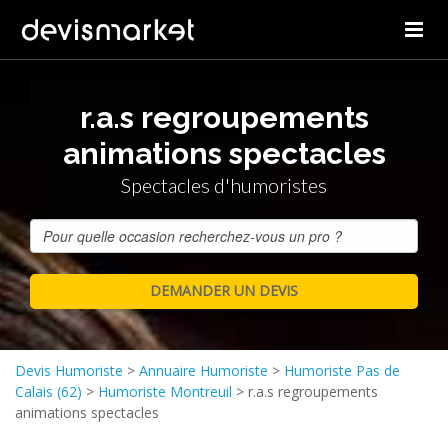
r.a.s regroupements
animations spectacles
Spectacles d'humoristes
Devis Humoriste
>
Annuaire Humoriste
>
Humoriste Pas de
Calais (62)
>
Humoriste Montreuil
>
r.a.s regroupements
animations spectacles