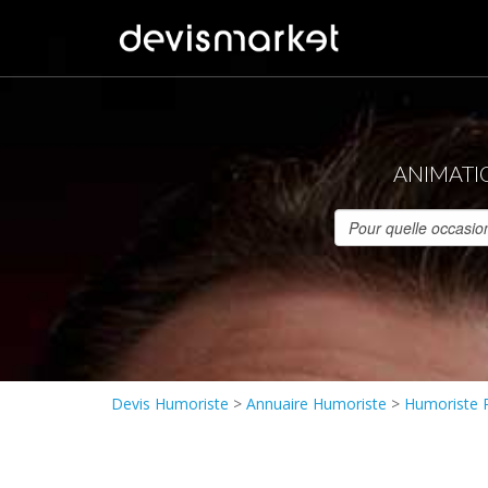
ANIMATI
Devis Humoriste
>
Annuaire Humoriste
>
Humoriste P