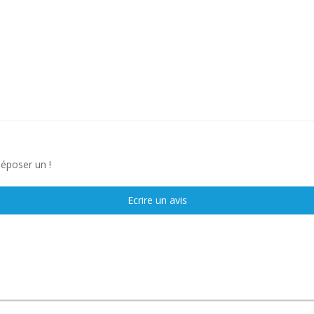
déposer un !
Ecrire un avis