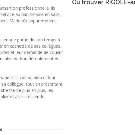
Ou trouver RIGOLE-ar
nsertion professionnelle. Ils
ervice au bar, service en salle,
ement Marie n’a apparemment
asser une partie de son temps à
er en cachette de ses collègues,
invités et leur demande de couvrir
ponsable du bon déroulement du
ander si tout va bien et leur
sa collègue, tout en présentant
stresse de plus en plus, les
plier et aller crescendo.
s