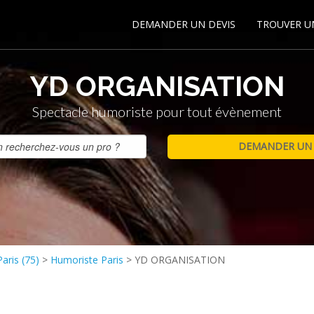
DEMANDER UN DEVIS
TROUVER U
YD ORGANISATION
Spectacle humoriste pour tout évènement
aris (75)
>
Humoriste Paris
>
YD ORGANISATION