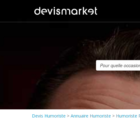
Devis Humoriste
>
Annuaire Humoriste
>
Humoriste P