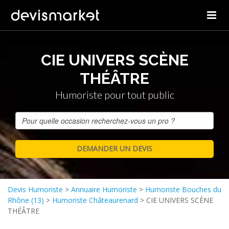
CIE UNIVERS SCÈNE
THÉÂTRE
Humoriste pour tout public
Devis Humoriste
>
Annuaire Humoriste
>
Humoriste Bouches du
Rhône (13)
>
Humoriste Châteaurenard
>
CIE UNIVERS SCÈNE
THÉÂTRE