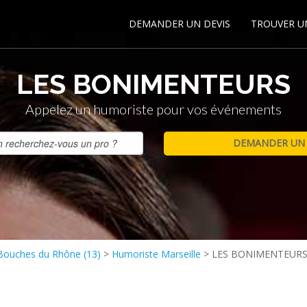
DEMANDER UN DEVIS
TROUVER U
LES BONIMENTEURS
Appelez un humoriste pour vos événements
Bouches du Rhône (13)
>
Humoriste Marseille
>
LES BONIMENTEUR