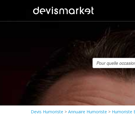
Devis Humoriste
>
Annuaire Humoriste
>
Humoriste 