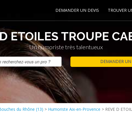
DEMANDER UN DEVIS
TROUVER U
 D ETOILES TROUPE CA
Un humoriste très talentueux
Bouches du Rhône (13)
>
Humoriste Aix-en-Provence
>
REVE D ETOI