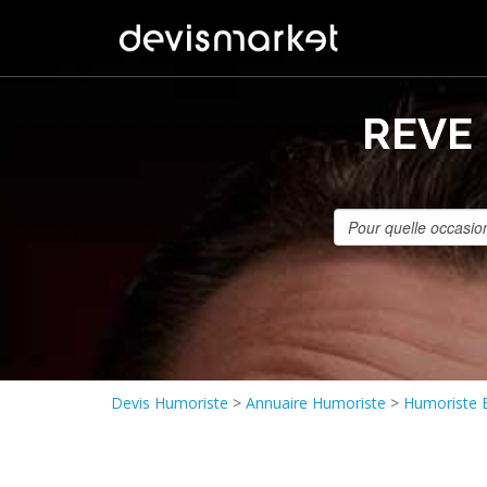
REVE
Devis Humoriste
>
Annuaire Humoriste
>
Humoriste 