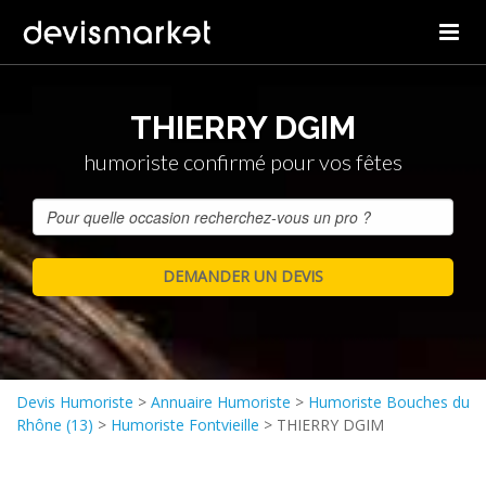
THIERRY DGIM
humoriste confirmé pour vos fêtes
Devis Humoriste
>
Annuaire Humoriste
>
Humoriste Bouches du
Rhône (13)
>
Humoriste Fontvieille
>
THIERRY DGIM