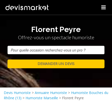
Florent Peyre
Offrez-vous un spectacle humoriste
Devis Humoriste
>
Annuaire Humoriste
>
Humoriste Bouches du
Rhône (13)
>
Humoriste Marseille
>
Florent Peyre