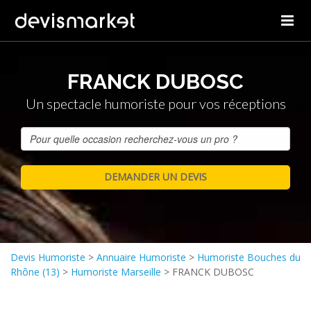
FRANCK DUBOSC
Un spectacle humoriste pour vos réceptions
Devis Humoriste
>
Annuaire Humoriste
>
Humoriste Bouches du
Rhône (13)
>
Humoriste Marseille
>
FRANCK DUBOSC