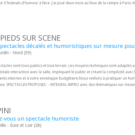
 3 festivals d'humour à Nice. J'ai joué deux mois au feux de la rampe à Paris. 
 PIEDS SUR SCENE
pectacles décalés et humoristiques sur mesure pour 
rdin - Nord (59)
tacles sont tous publics et tout terrain. Les moyens techniques sont adaptés a
totale interaction avec la salle, impliquant le public et créant la complicité av
ts internes et à votre enveloppe budgétaire. ​ Nous veillons à pratiquer un hum
es. SPECTACLES PROPOSES : - INTEGRAL IMPRO avec des thématiques sur mesure 
PINI
z-vous un spectacle humoriste
lle - Eure et Loir (28)