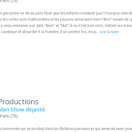
 Paris (75)
i personne ne dit au père Noël que les enfants n'existent pas? Pourquoi interd
i les riches sont malhonnêtes et les pauvres aimeraient bien l'être? Autant de
a vous emmener par delà "Bien" et "Mal" là ou il fait bon vivre, mêlant ses tr
n, caustique et absurde! A la manière d'un peintre fou, les p...
Lire la suite
 Productions
Man Show déjanté.
 Paris (75)
un humoriste qui se produit dans les théâtres parisiens et qui aimerait venir jouer 