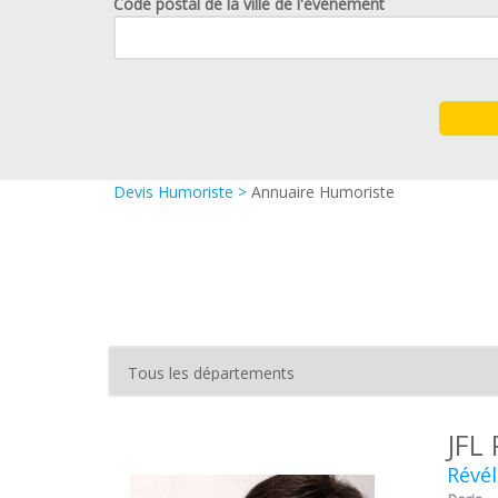
Code postal de la ville de l'événement
Devis Humoriste
>
Annuaire Humoriste
JFL
Révél