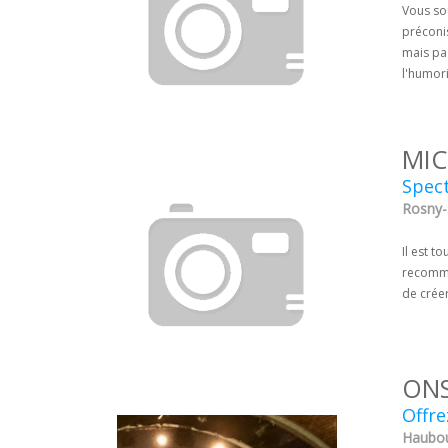
Vous so
préconis
mais pas
l'humori
MIC
Spect
Rosny-
Il est t
recomma
de crée
ON
Offre
Haubou