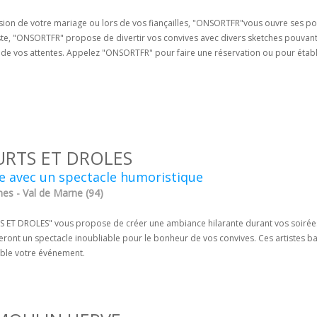
sion de votre mariage ou lors de vos fiançailles, "ONSORTFR"vous ouvre ses por
te, "ONSORTFR" propose de divertir vos convives avec divers sketches pouvant c
 de vos attentes. Appelez "ONSORTFR" pour faire une réservation ou pour établi
RTS ET DROLES
e avec un spectacle humoristique
nes - Val de Marne (94)
 ET DROLES" vous propose de créer une ambiance hilarante durant vos soirées.
eront un spectacle inoubliable pour le bonheur de vos convives. Ces artistes b
able votre événement.