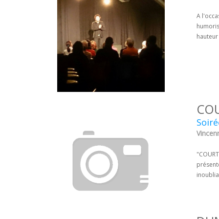
A l'occa
humoris
hauteur
COU
Soiré
Vincen
"COURTS
présent
inoubli