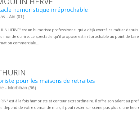
MOULIN HERVE
acle humoristique irréprochable
s - Ain (01)
IN HERVE" est un humoriste professionnel qui a déjà exercé ce métier depuis 19
u monde du rire. Le spectacle qu'il propose est irréprochable au point de fair
imation commerciale...
THURIN
iste pour les maisons de retraites
e - Morbihan (56)
N" est à la fois humoriste et conteur extraordinaire. Il offre son talent au prof
le dépend de votre demande mais, il peut rester sur scène pas plus d'une heur