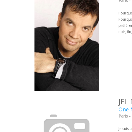
Paris -
Pourquo
Pourquo
préfèrer
noir, fi
JFL
One 
Paris -
Je suis 