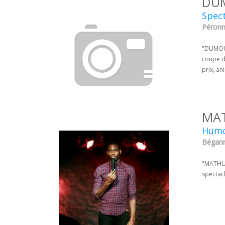
DU
Spect
Péronna
"DUMOUL
coupe d
prix, an
MA
Humor
Bégann
"MATHURI
spectac