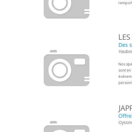
remporté
LES
Des s
Haubou
Nos spec
sont en 
événemen
personn
JAP
Offre
Oysonvi