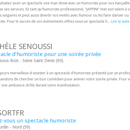
uhaitez avoir un spectacle one man show avec un humoriste pour vos fiançaille
e ses services. En tant qu'humoriste professionnel, "JAPPINI" met son talent à
 vulgaires et peut aussi divertir vos invités avec humour ou les faire danser ou
ste. Pour le succès de vos événements offrez-vous un spectacle h...
Lire la suite
HÈLE SENOUSSI
acle d'humoriste pour une soirée privée
sous-Bois - Seine Saint Denis (93)
oujours merveilleux d'assister à un spectacle d'humoriste présenté par un profe
ndons de chercher un bon comédien pour animer votre soirée privée. Pour vo
r une ambiance drôle durant votre manifestation.
SORTFR
z-vous un spectacle humoriste
rdin - Nord (59)