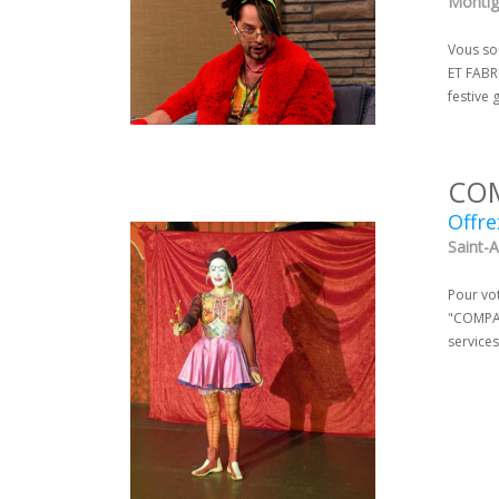
Montign
Vous sou
ET FABR
festive
COM
Offre
Saint-A
Pour vo
"COMPAG
services