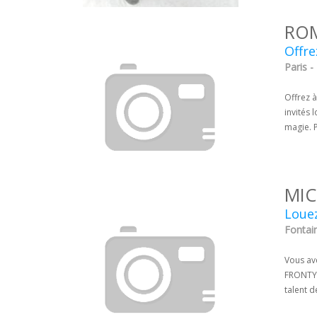
ROM
Offre
Paris -
Offrez à
invités 
magie. P
MIC
Louez
Fontai
Vous av
FRONTY" 
talent 