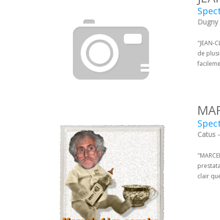
Spec
Dugny -
"JEAN-CL
de plusi
facilem
MA
Spect
Catus -
"MARCEL 
prestata
clair qu