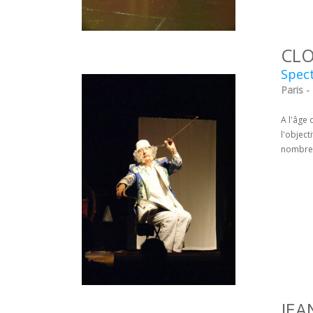
CLO
Spec
Paris -
A l'âge 
l'objec
nombreu
JEA