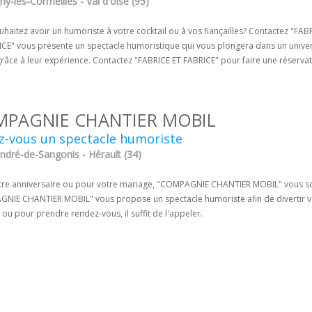
y-lès-Cormeilles - Val d'oise (95)
haitez avoir un humoriste à votre cocktail ou à vos fiançailles? Contactez "FA
ICE" vous présente un spectacle humoristique qui vous plongera dans un univer
 grâce à leur expérience. Contactez "FABRICE ET FABRICE" pour faire une réserv
PAGNIE CHANTIER MOBIL
z-vous un spectacle humoriste
ndré-de-Sangonis - Hérault (34)
tre anniversaire ou pour votre mariage, "COMPAGNIE CHANTIER MOBIL" vous sou
NIE CHANTIER MOBIL" vous propose un spectacle humoriste afin de divertir vos 
 ou pour prendre rendez-vous, il suffit de l'appeler.